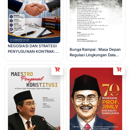
NEGOSIASI DAN STRATEGI
Bunga Rampai : Masa Depan
PENYUSUNAN KONTRAK:
Regulasi Lingkungan Dalam
Pendekatan Praktis Dan
Konfigurasi Hukum,
Komprehensif
Ekonomis, Keberlanjutan,
dan Politik Sumber Daya
Alam