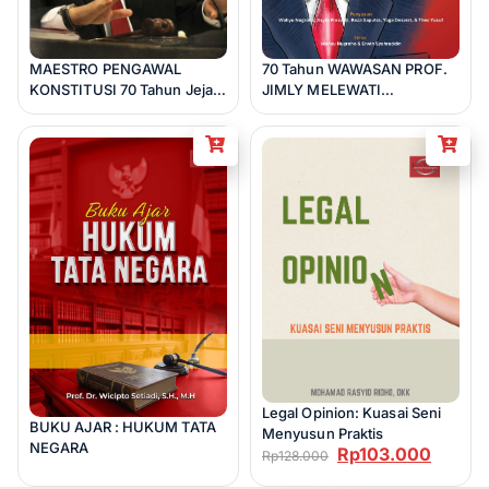
MAESTRO PENGAWAL
70 Tahun WAWASAN PROF.
KONSTITUSI 70 Tahun Jejak
JIMLY MELEWATI
Perjuangan Jimly
BANGSANYA (Refleksi dan
Asshiddiqie (dalam proses
Testimoni Lintas Generasi
ISBN)
tentang Pemikiran,
Kepemimpinan, dan
Keteladanan)
Legal Opinion: Kuasai Seni
BUKU AJAR : HUKUM TATA
Menyusun Praktis
NEGARA
Rp
103.000
Rp
128.000